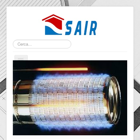
Cerca...
Home
Azienda
Servizi
Contatti
Dove siamo
Benvenuti!